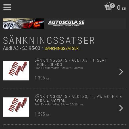
0
KR
SÄNKNINGSSATSER
Audi
A3 - S3 95-03
SÄNKNINGSSATSER
SÄNKNINGSSATS - AUDI A3, TT, SEAT
LEON/TOLEDO
Från FK automotive. Sänker 35-40mm.
1 395
KR
SÄNKNINGSSATS - AUDI S3, TT, VW GOLF 4 &
BORA 4-MOTION
Från FK automotive. Sänker 25-30mm.
1 595
KR