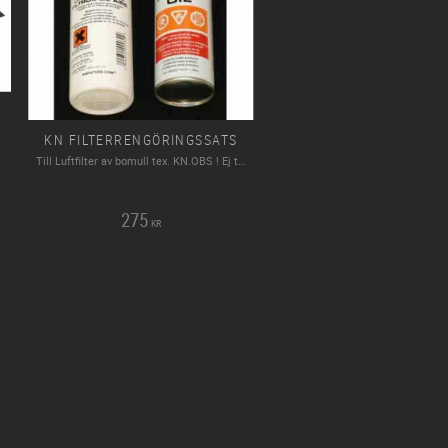
KN FILTERRENGÖRINGSSATS
Till Luftfilter av bomull tex. KN.OBS ! Ej till våra Oljefria filter från AEM & R Power.
275
KR