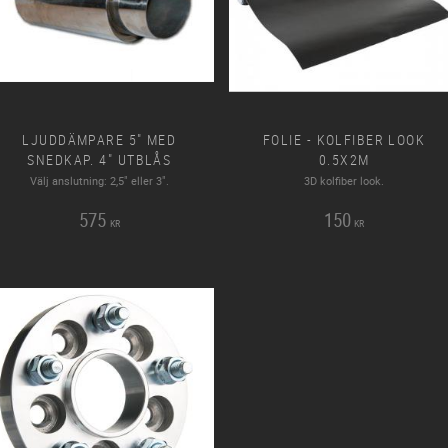
LJUDDÄMPARE 5" MED
FOLIE - KOLFIBER LOOK
SNEDKAP. 4" UTBLÅS
0.5X2M
Välj anslutning: 2,5" eller 3".
3D kolfiber look.
575
150
KR
KR