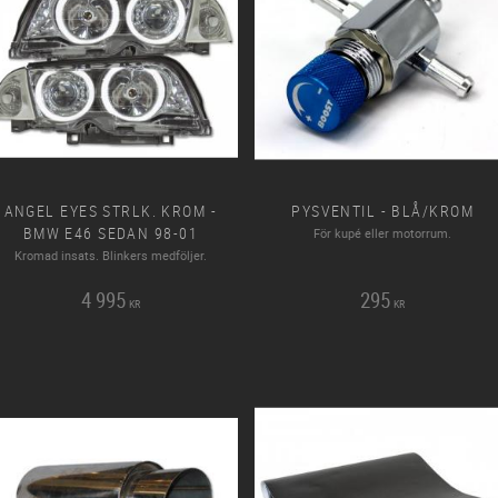
ANGEL EYES STRLK. KROM -
PYSVENTIL - BLÅ/KROM
BMW E46 SEDAN 98-01
För kupé eller motorrum.
Kromad insats. Blinkers medföljer.
4 995
295
KR
KR