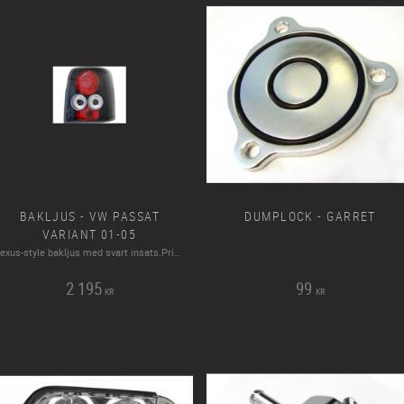
BAKLJUS - VW PASSAT
DUMPLOCK - GARRET
VARIANT 01-05
Lexus-style bakljus med svart insats.Pris per par.
2 195
99
KR
KR