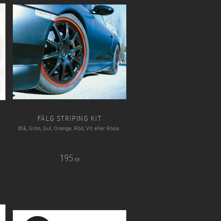
FÄLG STRIPING KIT
Blå, Grön, Gul, Orange, Röd, Vit eller Rosa.
195
KR