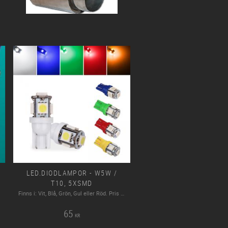
LED.DIODLAMPOR - W5W /
T10, 5XSMD
Finns i: Vit, Blå, Grön, Gul eller Röd. Pris per par.
65
KR