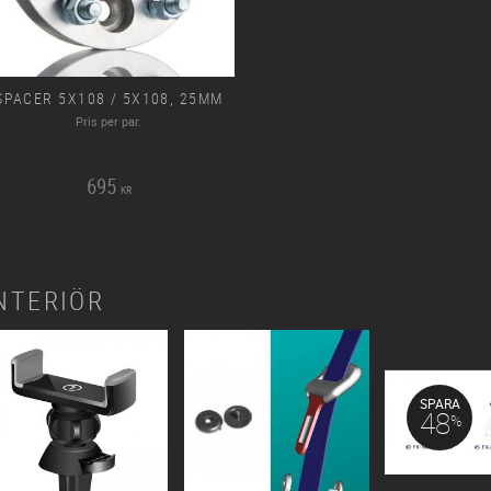
SPACER 5X108 / 5X108, 25MM
Pris per par.
695
KR
NTERIÖR
SPARA
48
%