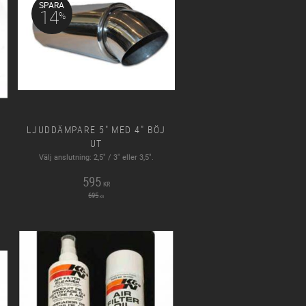
SPARA
14
%
LJUDDÄMPARE 5" MED 4" BÖJ
UT
Välj anslutning: 2,5" / 3" eller 3,5".
595
KR
695
KR