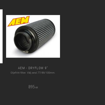
AEM - DRYFLOW 9"
Oljefritt filter. Välj ansl.77/89/100mm.
895
KR