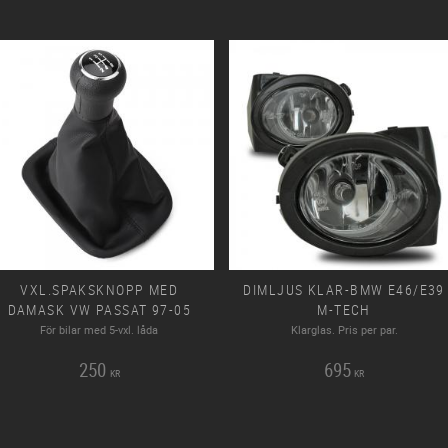
VXL.SPAKSKNOPP MED
DIMLJUS KLAR-BMW E46/E39
DAMASK VW PASSAT 97-05
M-TECH
För bilar med 5-vxl. låda
Klarglas. Pris per par.
250
695
KR
KR