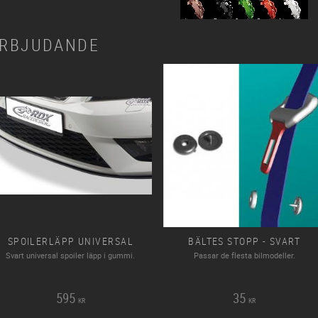
RBJUDANDE
SPOILERLÄPP UNIVERSAL
BÄLTES STOPP - SVART
Svart universal spoiler läpp i gummi.
Passar de flesta bilmodeller.
595
35
KR
KR