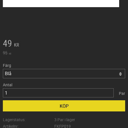
Nedsatt pris:
49
KR
Ordinarie pris:
95
KR
Färg
Antal
Par
KÖP
Lagerstatus
3 Par i lager
Artikelnr
FKFP019