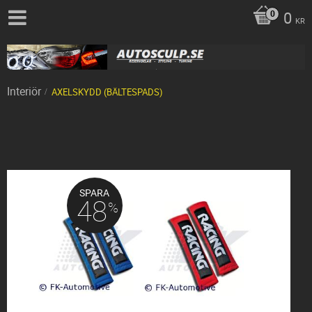
0
KR
Interiör
AXELSKYDD (BÄLTESPADS)
SPARA
48
%