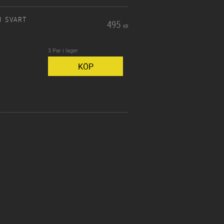
1 SVART
495
KR
3 Par i lager
KÖP