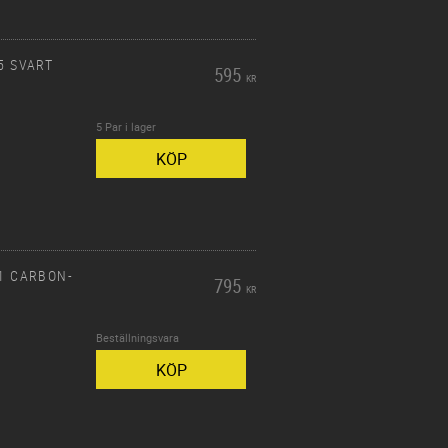
5 SVART
595
KR
5 Par i lager
KÖP
01 CARBON-
795
KR
Beställningsvara
KÖP