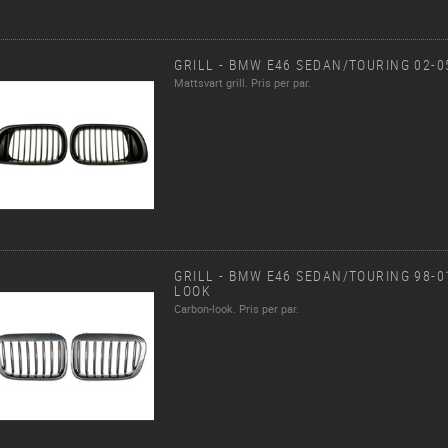
GRILL - BMW E46 SEDAN/TOURING 02-0
Mattsvart grill. Pris per par.
GRILL - BMW E46 SEDAN/TOURING 98-
LOOK
Carbon-look. Pris per par.