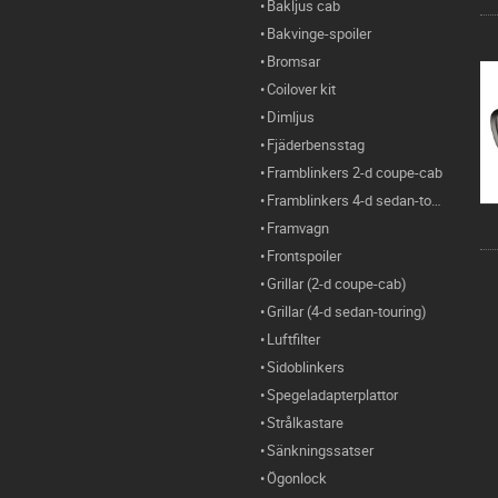
Bakljus cab
Bakvinge-spoiler
Bromsar
Coilover kit
Dimljus
Fjäderbensstag
Framblinkers 2-d coupe-cab
Framblinkers 4-d sedan-touring
Framvagn
Frontspoiler
Grillar (2-d coupe-cab)
Grillar (4-d sedan-touring)
Luftfilter
Sidoblinkers
Spegeladapterplattor
Strålkastare
Sänkningssatser
Ögonlock