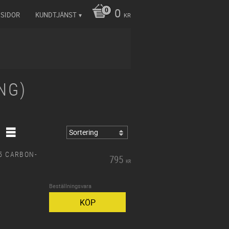
0
 SIDOR
KUNDTJÄNST
KR
NG)
05 CARBON-
795
KR
Beställningsvara
KÖP