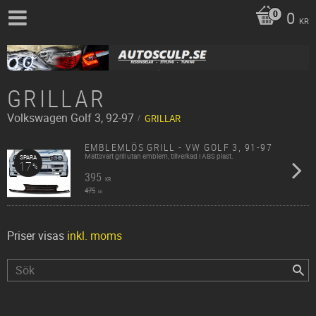
0
KR
GRILLAR
Volkswagen
Golf 3, 92-97
GRILLAR
EMBLEMLÖS GRILL - VW GOLF 3, 91-97
Mattsvart grill utan emblem, tillverkad i ABS plast.
SPARA
17
%
395
KR
475
KR
Priser visas
inkl. moms