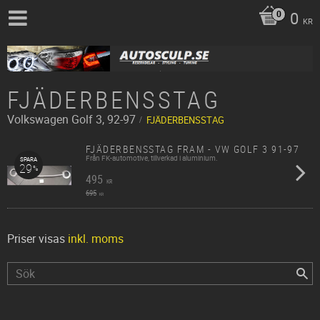
0
KR
FJÄDERBENSSTAG
Volkswagen
Golf 3, 92-97
FJÄDERBENSSTAG
FJÄDERBENSSTAG FRAM - VW GOLF 3 91-97
Från FK-automotive, tillverkad i aluminium.
SPARA
29
%
495
KR
695
KR
Priser visas
inkl. moms