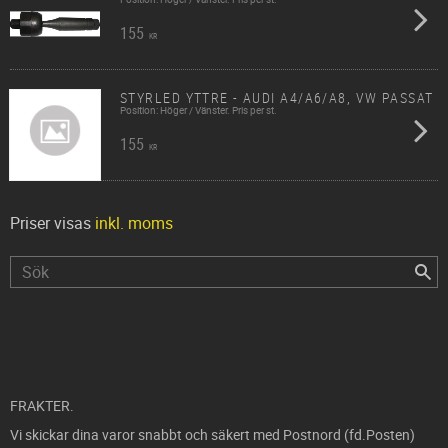
155
KR
STYRLED YTTRE - AUDI A4/A6/A8, VW PASSAT
Position: Höger / Vänster. Pris per st.
155
KR
Priser visas
inkl. moms
FRAKTER.
Vi skickar dina varor snabbt och säkert med Postnord (fd.Posten)