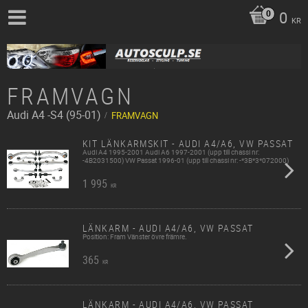
0
KR
FRAMVAGN
Audi
A4 -S4 (95-01)
FRAMVAGN
KIT LÄNKARMSKIT - AUDI A4/A6, VW PASSAT
Audi A4 1995-2001 Audi A6 1997-2001 (upp till chassi nr:
-4B2031500) VW Passat 1996-01 (upp till chassi nr: -*3B*3*072000)
1 995
KR
LÄNKARM - AUDI A4/A6, VW PASSAT
Position: Fram Vänster övre främre.
365
KR
LÄNKARM - AUDI A4/A6, VW PASSAT