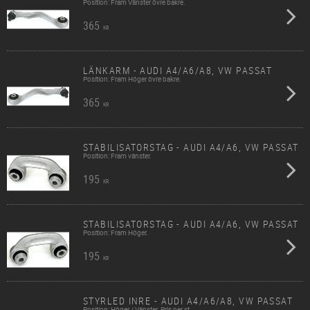
Position: Fram Vänster övre bakre.
365
KR
LÄNKARM - AUDI A4/A6/A8, VW PASSAT
Position: Fram Höger övre bakre.
365
KR
STABILISATORSTAG - AUDI A4/A6, VW PASSAT
Position: Fram vänster.
195
KR
STABILISATORSTAG - AUDI A4/A6, VW PASSAT
Position: Fram Höger.
195
KR
STYRLED INRE - AUDI A4/A6/A8, VW PASSAT
Position: Höger / Vänster. Pris per st.