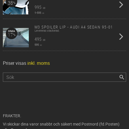
38
%
995
KR
1 595
KR
M3 SPOILER LIP - AUDI A4 SEDAN 95-01
Levereras olackerad.
SPARA
17
%
495
KR
595
KR
Priser visas
inkl. moms
FRAKTER.
Vi skickar dina varor snabbt och säkert med Postnord (fd.Posten)