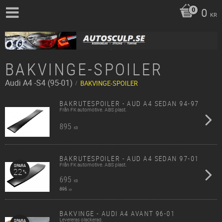
0
KR
BAKVINGE-SPOILER
Audi
A4 -S4 (95-01)
BAKVINGE-SPOILER
BAKRUTESPOILER - AUD A4 SEDAN 94-97
Från FK automotive. ABS plast.
895
KR
BAKRUTESPOILER - AUD A4 SEDAN 97-01
Från FK automotive. ABS plast.
SPARA
22
%
695
KR
895
KR
BAKVINGE - AUDI A4 AVANT 96-01
Levereras olackerad.
SPARA