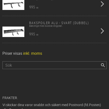
995
KR
BAKSPOILER ALU - SVART (DUBBEL)
Bakvinge med dubbla vingplan.
995
KR
Priser visas
inkl. moms
FRAKTER.
Vi skickar dina varor snabbt och säkert med Postnord (fd.Posten)