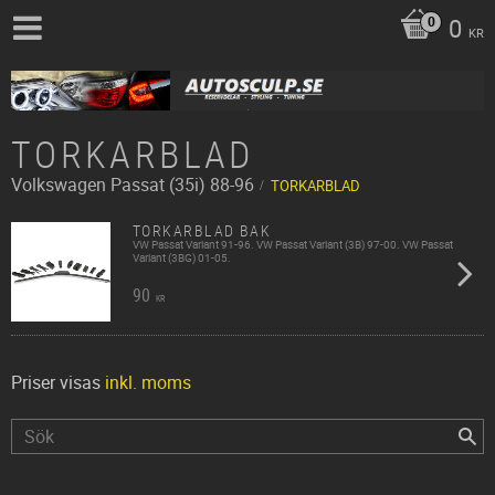
0
KR
TORKARBLAD
Volkswagen
Passat (35i) 88-96
TORKARBLAD
TORKARBLAD BAK
VW Passat Variant 91-96. VW Passat Variant (3B) 97-00. VW Passat
Variant (3BG) 01-05.
90
KR
Priser visas
inkl. moms