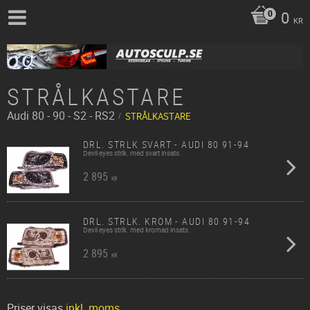
0
KR
STRÅLKASTARE
Audi
80 - 90 - S2 - RS2
STRÅLKASTARE
DRL. STRLK SVART - AUDI 80 91-94
Devil eyes strlk. med svart insats.
2 895
KR
DRL. STRLK. KROM - AUDI 80 91-94
Devil eyes strlk. med kromad insats.
2 895
KR
Priser visas
inkl. moms