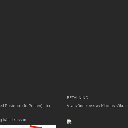
BETALNING.
ed Postnord (fd.Posten) eller
Vi använder oss av Klarnas säkra 
ig bäst i kassan.