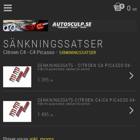
0
KR
SÄNKNINGSSATSER
Citroen
C4 - C4 Picasso
SÄNKNINGSSATSER
SÄNKNINGSSATS - CITROEN C4 PICASSO 06-
Från FK automotive. Sänker 35-40mm.
1 395
KR
SÄNKNINGSSATS-CITROEN C4/C4 PICASSO 04-
Från FK automotive. Sänker 35-40mm.
1 495
KR
Priser visas
inkl. moms