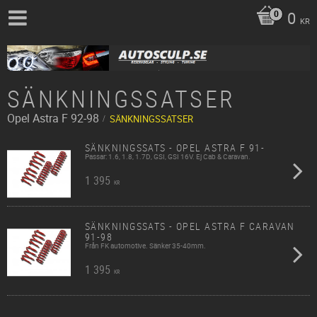
0
KR
SÄNKNINGSSATSER
Opel
Astra F 92-98
SÄNKNINGSSATSER
SÄNKNINGSSATS - OPEL ASTRA F 91-
Passar: 1.6, 1.8, 1.7D, GSI, GSI 16V. Ej Cab & Caravan.
1 395
KR
SÄNKNINGSSATS - OPEL ASTRA F CARAVAN
91-98
Från FK automotive. Sänker 35-40mm.
1 395
KR