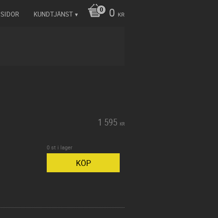
0
 SIDOR
KUNDTJÄNST
KR
1 595
KR
0 st i lager
KÖP