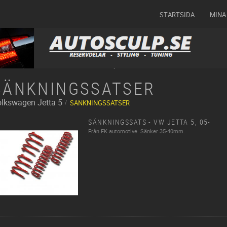
STARTSIDA
MINA
SÄNKNINGSSATSER
olkswagen
Jetta 5
SÄNKNINGSSATSER
SÄNKNINGSSATS - VW JETTA 5, 05-
Från FK automotive. Sänker 35-40mm.