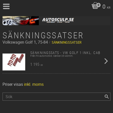
0
KR
SÄNKNINGSSATSER
Volkswagen
Golf 1, 75-84
SÄNKNINGSSATSER
SÄNKNINGSSATS - VW GOLF 1 INKL. CAB
Från FK automotive. Sänker 35-40mm.
1 195
KR
Priser visas
inkl. moms