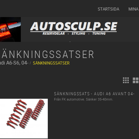
STARTSIDA
MINA
SÄNKNINGSSATSER
di
A6-S6, 04-
SÄNKNINGSSATSER
SÄNKNINGSSATS - AUDI A6 AVANT 04-
Från FK automotive. Sänker 35-40mm.