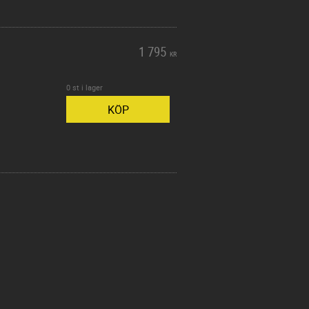
1 795
KR
0 st i lager
KÖP