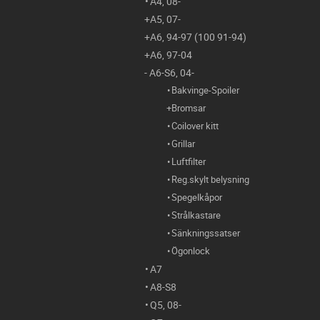
A4, 08-
A5, 07-
A6, 94-97 (100 91-94)
A6, 97-04
A6-S6, 04-
Bakvinge-Spoiler
Bromsar
Coilover kitt
Grillar
Luftfilter
Reg.skylt belysning
Spegelkåpor
Strålkastare
Sänkningssatser
Ögonlock
A7
A8-S8
Q5, 08-