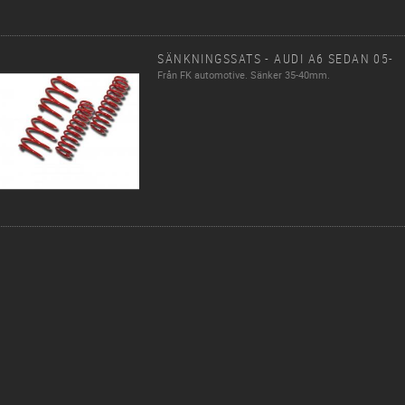
SÄNKNINGSSATS - AUDI A6 SEDAN 05-
Från FK automotive. Sänker 35-40mm.