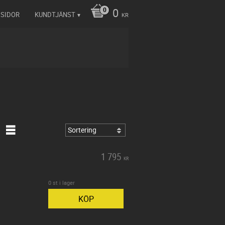
0
 SIDOR
KUNDTJÄNST
KR
1 795
KR
0 st i lager
KÖP