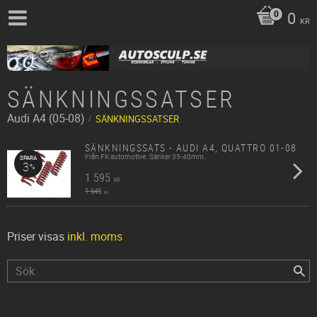
0
KR
SÄNKNINGSSATSER
Audi
A4 (05-08)
SÄNKNINGSSATSER
SÄNKNINGSSATS - AUDI A4, QUATTRO 01-08
Från FK automotive. Sänker 35-40mm.
SPARA
3
%
1 595
KR
1 645
KR
Priser visas
inkl. moms