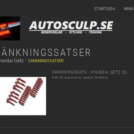
STARTSIDA
MINA
SÄNKNINGSSATSER
yundai
Getz
SÄNKNINGSSATSER
SÄNKNINGSSATS - HYUNDAI GETZ 02-
Från FK automotive. Sänker 35-40mm.