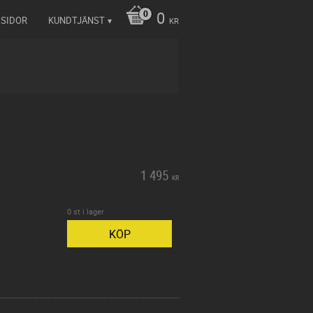
0
 SIDOR
KUNDTJÄNST
KR
1 495
KR
0 st i lager
KÖP