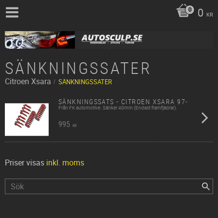
0
KR
SÄNKNINGSSATER
Citroen
Xsara
SÄNKNINGSSATER
SÄNKNINGSSATS - CITROEN XSARA 97-
Från FK automotive. Sänker 40mm (Endast framfjädrar).
995
KR
Priser visas
inkl. moms