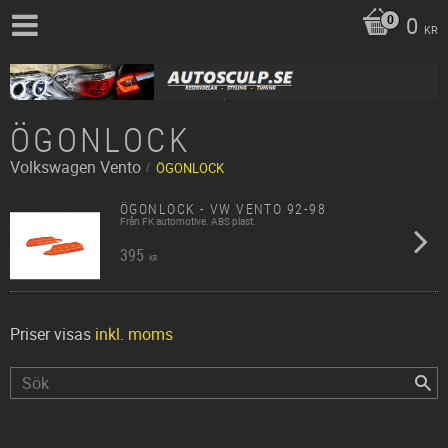
0
KR
ÖGONLOCK
Volkswagen
Vento
ÖGONLOCK
ÖGONLOCK - VW VENTO 92-98
Från FK automotive. ABS plast.
395
KR
Priser visas
inkl. moms