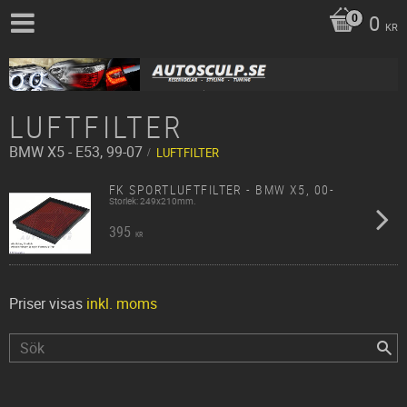
0
KR
LUFTFILTER
BMW
X5 - E53, 99-07
LUFTFILTER
FK SPORTLUFTFILTER - BMW X5, 00-
Storlek: 249x210mm.
395
KR
Priser visas
inkl. moms