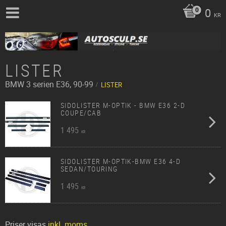
0
KR
LISTER
BMW
3 serien E36, 90-99
LISTER
SIDOLISTER M-OPTIK - BMW E36 2-D
COUPE/CAB
1 495
KR
SIDOLISTER M-OPTIK-BMW E36 4-D
SEDAN/TOURING
1 495
KR
Priser visas
inkl. moms