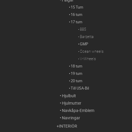
15 Tum
16 tum
17 tum
885
Barzetta
GMP
Ocean wheels
V-Wheels
18 tum
19 tum
20 tum
Till USA-Bil
Hjulbult
Hjulmutter
Navkåpa-Emblem
Navringar
INTERIÖR