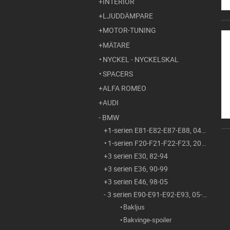
INTERIÖR
LJUDDÄMPARE
MOTOR-TUNING
MÄTARE
NYCKEL - NYCKELSKAL
SPACERS
ALFA ROMEO
AUDI
BMW
1-serien E81-E82-E87-E88, 04-11
1-serien F20-F21-F22-F23, 2011-
3 serien E30, 82-94
3 serien E36, 90-99
3 serien E46, 98-05
3 serien E90-E91-E92-E93, 05-14
Bakljus
Bakvinge-spoiler