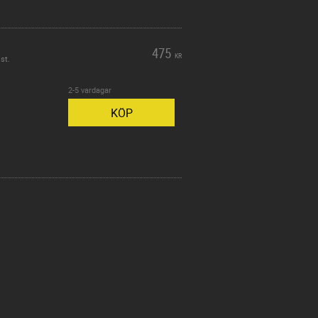
475
KR
st.
2-5 vardagar
KÖP