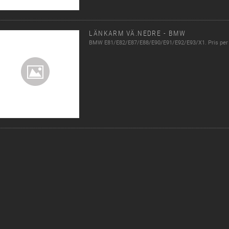
LÄNKARM VÄ.NEDRE - BMW
BMW E81/E82/E87/E88/E90/E91/E92/E93/X1. Pris per 