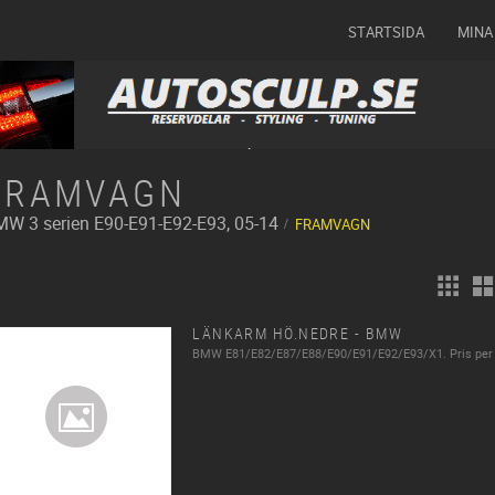
STARTSIDA
MINA
FRAMVAGN
MW
3 serien E90-E91-E92-E93, 05-14
FRAMVAGN
LÄNKARM HÖ.NEDRE - BMW
BMW E81/E82/E87/E88/E90/E91/E92/E93/X1. Pris per 