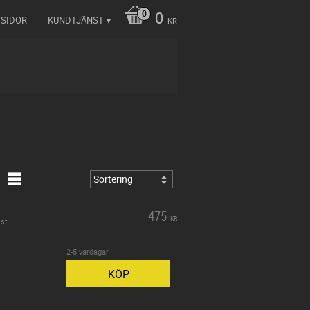
0
 SIDOR
KUNDTJÄNST
KR
475
KR
st.
2-5 vardagar
KÖP