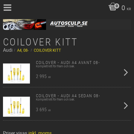
0
KR
COILOVER KITT
Audi
A4, 08-
COILOVER KITT
COILOVER - AUDI A4 AVANT 08-
Komplett kitt för fram och bak.
2 995
KR
COILOVER - AUDI A4 SEDAN 08-
Komplett kitt för fram och bak.
3 695
KR
Priser visas
inkl. moms