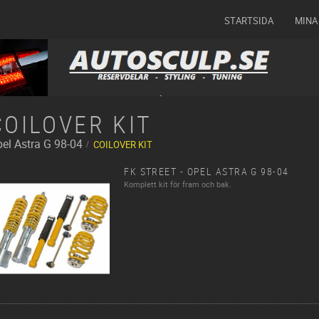
STARTSIDA
MINA
COILOVER KIT
el
Astra G 98-04
COILOVER KIT
FK STREET - OPEL ASTRA G 98-04
Komplett kit för fram och bak.