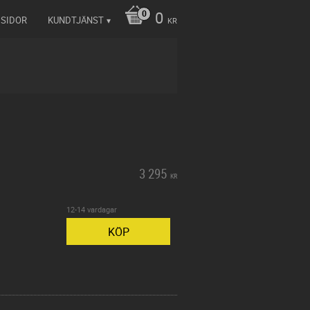
0
 SIDOR
KUNDTJÄNST
KR
3 295
KR
12-14 vardagar
KÖP