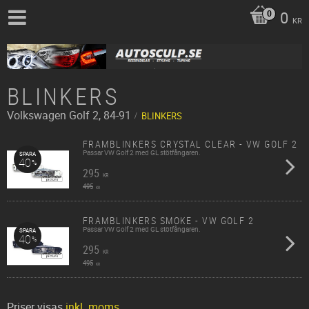
0
KR
BLINKERS
Volkswagen
Golf 2, 84-91
BLINKERS
FRAMBLINKERS CRYSTAL CLEAR - VW GOLF 2
Passar VW Golf 2 med GL stötfångaren.
SPARA
40
%
295
KR
495
KR
FRAMBLINKERS SMOKE - VW GOLF 2
Passar VW Golf 2 med GL stötfångaren.
SPARA
40
%
295
KR
495
KR
Priser visas
inkl. moms