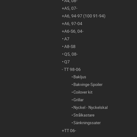
A4, 08-
A5, 07-
A6, 94-97 (100 91-94)
A6, 97-04
A6-S6, 04-
A7
A8-S8
Q5, 08-
Q7
TT 98-06
Bakljus
Bakvinge-Spoiler
Coilover kit
Grillar
Nyckel - Nyckelskal
Strålkastare
Sänkningssater
TT 06-