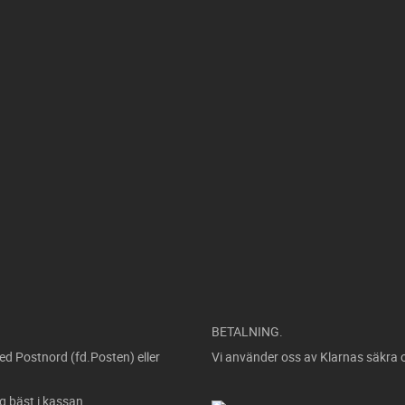
BETALNING.
ed Postnord (fd.Posten) eller
Vi använder oss av Klarnas säkra 
ig bäst i kassan.