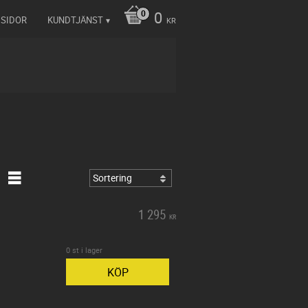
0
 SIDOR
KUNDTJÄNST
KR
1 295
KR
0 st i lager
KÖP