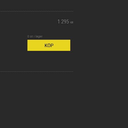
1 295
KR
0 st i lager
KÖP