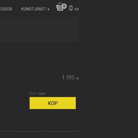
0
 SIDOR
KUNDTJÄNST
KR
1 395
KR
0 st i lager
KÖP