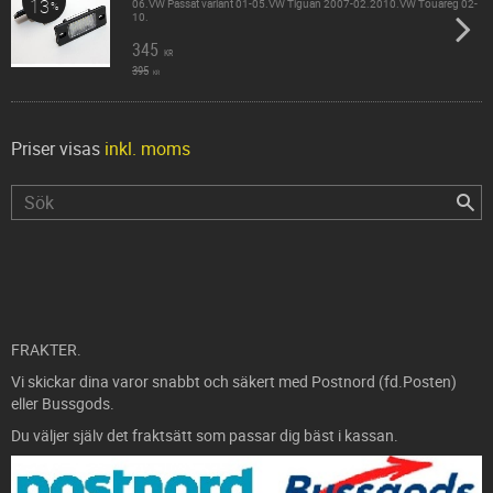
13
06.VW Passat variant 01-05.VW Tiguan 2007-02.2010.VW Touareg 02-
%
10.
345
KR
395
KR
Priser visas
inkl. moms
FRAKTER.
Vi skickar dina varor snabbt och säkert med Postnord (fd.Posten)
eller Bussgods.
Du väljer själv det fraktsätt som passar dig bäst i kassan.