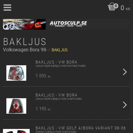
0
KR
BAKLJUS
Volkswagen
Bora 98-
BAKLJUS
BAKLJUS - VW BORA
Lexus-style bakljus med kromad insats.
1 095
KR
BAKLJUS - VW BORA
Lexus-style bakljus med svart insats.
1 195
KR
BAKLJUS - VW GOLF 4/BORA VARIANT 98-06
Design bakljus med svart insats.