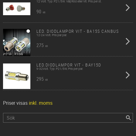
12 Volt. Typ: P21/5W. Välj Röd eller Vit. Pris per st.
90
KR
LED. DIODLAMPOR VIT - BA15S CANBUS
12-24 Volt. Pris par par.
275
KR
LED.DIODLAMPOR VIT - BAY15D
9-32Volt. Typ: P21/5W, Pris per par.
295
KR
Priser visas
inkl. moms