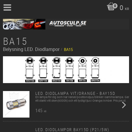
0
KR
BA15
Belysning
LED. Diodlampor
BA15
LED. DIODLAMPA VIT/ORANGE - BAY15D
En lampa för dig som har Varsel/positionsljus/blinker i samma lampa. Ger
ett starkt vitt sken(6000k) och ett tydligt ljus i Orange/Amber. Pris per st.
145
KR
LED. DIODLAMPOR BAY15D (P21/5W)