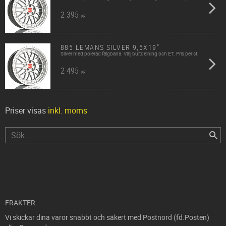
2 395
KR
885 LEMANS SILVER 9,5X19"
Silver med polerad fälgbana. Välj bultdelning och ET. Pris per st.
2 495
KR
Priser visas
inkl. moms
FRAKTER.
Vi skickar dina varor snabbt och säkert med Postnord (fd.Posten)