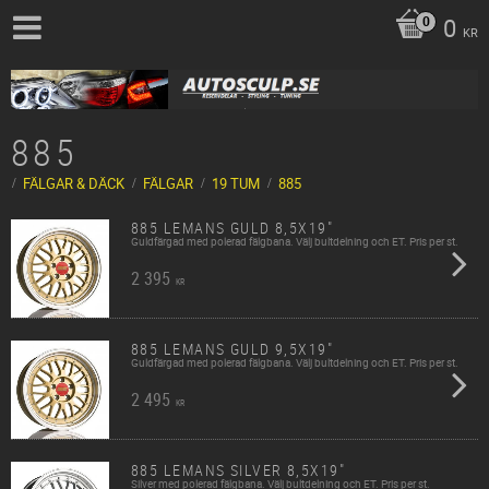
0
KR
885
FÄLGAR & DÄCK
FÄLGAR
19 TUM
885
885 LEMANS GULD 8,5X19"
Guldfärgad med polerad fälgbana. Välj bultdelning och ET. Pris per st.
2 395
KR
885 LEMANS GULD 9,5X19"
Guldfärgad med polerad fälgbana. Välj bultdelning och ET. Pris per st.
2 495
KR
885 LEMANS SILVER 8,5X19"
Silver med polerad fälgbana. Välj bultdelning och ET. Pris per st.